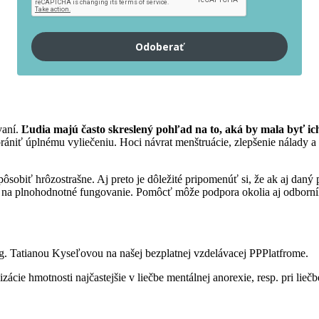
Odoberať
aní.
Ľudia majú často skreslený pohľad na to, aká by mala byť i
ániť úplnému vyliečeniu. Hoci návrat menštruácie, zlepšenie nálady a 
sobiť hrôzostrašne. Aj preto je dôležité pripomenúť si, že ak aj daný 
tné na plnohodnotné fungovanie. Pomôcť môže podpora okolia aj odborn
g. Tatianou Kyseľovou na našej bezplatnej vzdelávacej PPPlatfrome.
zácie hmotnosti najčastejšie v liečbe mentálnej anorexie, resp. pri lieč