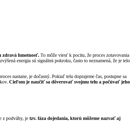
ch zdravá hmotnosť.
To môže viesť k pocitu, že proces zotavovania
zvýšená energia sú signálmi pokroku, často to neznamená, že je telo
proces nastane, je dočasný. Pokiaľ telu doprajeme čas, postupne sa
íkov.
Cieľom je naučiť sa dôverovať svojmu telu a počúvať jeho
be z podváhy, je
tzv. fáza dojedania, ktorú môžeme nazvať aj