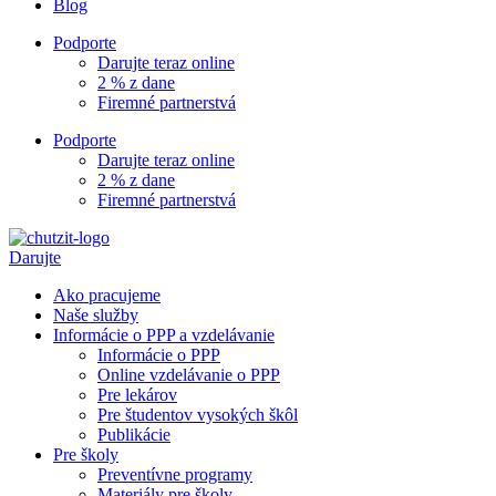
Blog
Podporte
Darujte teraz online
2 % z dane
Firemné partnerstvá
Podporte
Darujte teraz online
2 % z dane
Firemné partnerstvá
Darujte
Ako pracujeme
Naše služby
Informácie o PPP a vzdelávanie
Informácie o PPP
Online vzdelávanie o PPP
Pre lekárov
Pre študentov vysokých škôl
Publikácie
Pre školy
Preventívne programy
Materiály pre školy