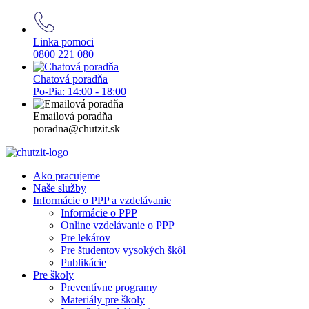
Linka pomoci
0800 221 080
Chatová poradňa
Po-Pia: 14:00 - 18:00
Emailová poradňa
poradna@chutzit.sk
Preskočiť
na
Ako pracujeme
obsah
Naše služby
Informácie o PPP a vzdelávanie
Informácie o PPP
Online vzdelávanie o PPP
Pre lekárov
Pre študentov vysokých škôl
Publikácie
Pre školy
Preventívne programy
Materiály pre školy