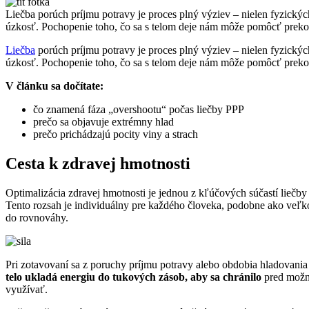
Liečba porúch príjmu potravy je proces plný výziev – nielen fyzických
úzkosť. Pochopenie toho, čo sa s telom deje nám môže pomôcť prekon
Liečba
porúch príjmu potravy je proces plný výziev – nielen fyzických
úzkosť. Pochopenie toho, čo sa s telom deje nám môže pomôcť prekon
V článku sa dočítate:
čo znamená fáza „overshootu“ počas liečby PPP
prečo sa objavuje extrémny hlad
prečo prichádzajú pocity viny a strach
Cesta k zdravej hmotnosti
Optimalizácia zdravej hmotnosti je jednou z kľúčových súčastí liečb
Tento rozsah je individuálny pre každého človeka, podobne ako veľkos
do rovnováhy.
Pri zotavovaní sa z poruchy príjmu potravy alebo obdobia hladovania
telo ukladá energiu do tukových zásob, aby sa chránilo
pred možný
využívať.