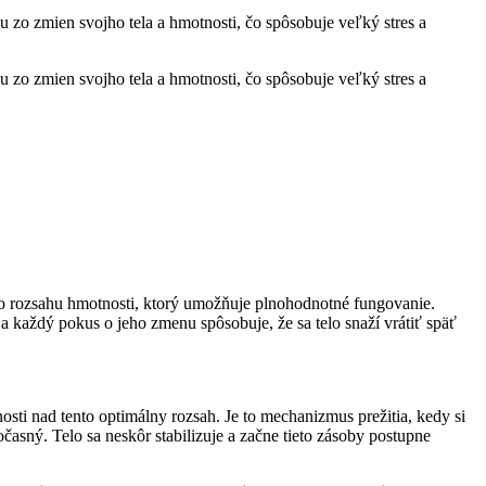
u zo zmien svojho tela a hmotnosti, čo spôsobuje veľký stres a
u zo zmien svojho tela a hmotnosti, čo spôsobuje veľký stres a
ého rozsahu hmotnosti, ktorý umožňuje plnohodnotné fungovanie.
a každý pokus o jeho zmenu spôsobuje, že sa telo snaží vrátiť späť
sti nad tento optimálny rozsah. Je to mechanizmus prežitia, kedy si
sný. Telo sa neskôr stabilizuje a začne tieto zásoby postupne