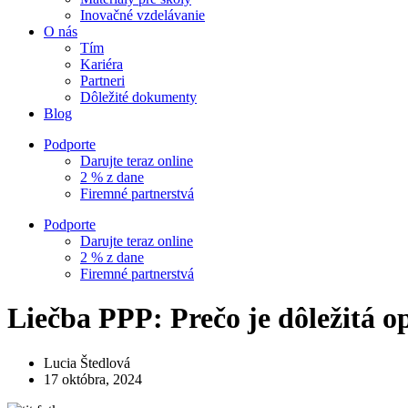
Inovačné vzdelávanie
O nás
Tím
Kariéra
Partneri
Dôležité dokumenty
Blog
Podporte
Darujte teraz online
2 % z dane
Firemné partnerstvá
Podporte
Darujte teraz online
2 % z dane
Firemné partnerstvá
Liečba PPP: Prečo je dôležitá o
Lucia Štedlová
17 októbra, 2024