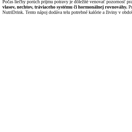
Počas liečby porúch príjmu potravy je dôležité venovať pozornosť p
vlasov, nechtov, tráviaceho systému či hormonálnej rovnováhy.
Pr
NutriDrink. Tento nápoj dodáva telu potrebné kalórie a živiny v obdo