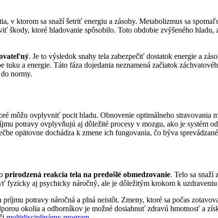
a, v ktorom sa snaží šetriť energiu a zásoby. Metabolizmus sa spomaľuj
viť škody, ktoré hladovanie spôsobilo. Toto obdobie zvýšeného hladu,
lovateľný
. Je to výsledok snahy tela zabezpečiť dostatok energie a zás
obe tuku a energie. Táto fáza dojedania neznamená začiatok záchvatové
i do normy.
toré môžu ovplyvniť pocit hladu. Obnovenie optimálneho stravovania mô
jmu potravy ovplyvňujú aj dôležité procesy v mozgu, ako je systém odm
 liečbe opätovne dochádza k zmene ich fungovania, čo býva sprevádzan
to
prirodzená reakcia tela na predošlé obmedzovanie
. Telo sa snaží
ť fyzicky aj psychicky náročný, ale je dôležitým krokom k uzdraveniu
 príjmu potravy náročná a plná neistôt. Zmeny, ktoré sa počas zotavov
porou okolia a odborníkov je možné dosiahnuť zdravú hmotnosť a získa
či
multidisciplinárny program
.