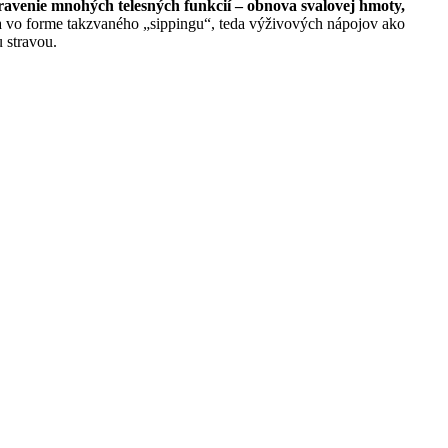
ravenie mnohých telesných funkcií – obnova svalovej hmoty,
a vo forme takzvaného „sippingu“, teda výživových nápojov ako
 stravou.