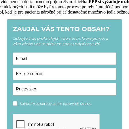
ravidelnému a dostatočnému príjmu živín.
Liečba PPP si vyžaduje uzd
e niektorých ľudí môže byť v tomto procese potrebná nutričná podpor
bí, keď je pre pacienta náročné prijať dostatočné množstvo jedla bežnou
ZAUJAL VÁS TENTO OBSAH?
Získajte viac praktických informácií, ktoré pomôžu
vám alebo vašim blízkym znovu nájsť chuť žiť.
Súhlasím so spracovaním osobných údajov.