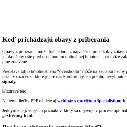
Keď prichádzajú obavy z priberania
Obavy z priberania môžu byť jednou z najväčších prekážok v zotavov
je ukončený ešte pred dosiahnutím optimálnej hmotnosti, čo môže zabr
plne zotavené.
Predstava tohto hmotnostného “overshootu” môže na začiatku liečby pô
ustáli v rozmedzí, ktoré je pre nás komfortnejšie a preňho nevyhnu
signály.
Na tému liečby PPP nájdete aj
webinár s nutričnou špecialistkou
In
Jedným z najčastejších príznakov, ktorý sa objavuje v procese optimali
„extrémny hlad.“