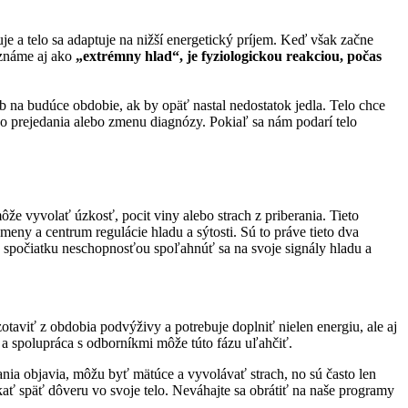
e a telo sa adaptuje na nižší energetický príjem. Keď však začne
 známe aj ako
„extrémny hlad“, je fyziologickou reakciou, počas
ob na budúce obdobie, ak by opäť nastal nedostatok jedla. Telo chce
ho prejedania alebo zmenu diagnózy. Pokiaľ sa nám podarí telo
že vyvolať úzkosť, pocit viny alebo strach z priberania. Tieto
eny a centrum regulácie hladu a sýtosti. Sú to práve tieto dva
é spočiatku neschopnosťou spoľahnúť sa na svoje signály hladu a
 zotaviť z obdobia podvýživy a potrebuje doplniť nielen energiu, ale aj
 a spolupráca s odborníkmi môže túto fázu uľahčiť.
ania objavia, môžu byť mätúce a vyvolávať strach, no sú často len
ť späť dôveru vo svoje telo. Neváhajte sa obrátiť na naše programy