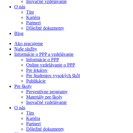
Inovačné vzdelávanie
O nás
Tím
Kariéra
Partneri
Dôležité dokumenty
Blog
Ako pracujeme
Naše služby
Informácie o PPP a vzdelávanie
Informácie o PPP
Online vzdelávanie o PPP
Pre lekárov
Pre študentov vysokých škôl
Publikácie
Pre školy
Preventívne programy
Materiály pre školy
Inovačné vzdelávanie
O nás
Tím
Kariéra
Partneri
Dôležité dokumenty