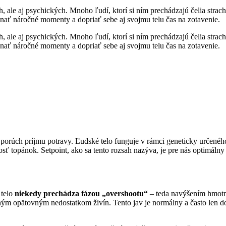
, ale aj psychických. Mnoho ľudí, ktorí si ním prechádzajú čelia strach
ať náročné momenty a dopriať sebe aj svojmu telu čas na zotavenie.
, ale aj psychických. Mnoho ľudí, ktorí si ním prechádzajú čelia strach
ať náročné momenty a dopriať sebe aj svojmu telu čas na zotavenie.
y porúch príjmu potravy. Ľudské telo funguje v rámci geneticky určen
ť topánok. Setpoint, ako sa tento rozsah nazýva, je pre nás optimálny 
 telo
niekedy prechádza fázou „overshootu“
– teda navýšením hmotno
m opätovným nedostatkom živín. Tento jav je normálny a často len doča