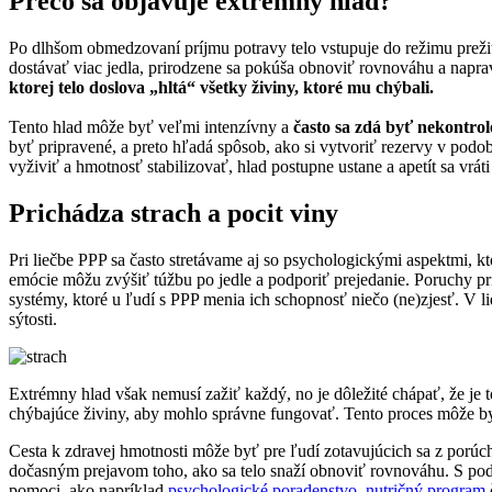
Prečo sa objavuje extrémny hlad?
Po dlhšom obmedzovaní príjmu potravy telo vstupuje do režimu prežiti
dostávať viac jedla, prirodzene sa pokúša obnoviť rovnováhu a napra
ktorej telo doslova „hltá“ všetky živiny, ktoré mu chýbali.
Tento hlad môže byť veľmi intenzívny a
často sa zdá byť nekontro
byť pripravené, a preto hľadá spôsob, ako si vytvoriť rezervy v pod
vyživiť a hmotnosť stabilizovať, hlad postupne ustane a apetít sa vrát
Prichádza strach a pocit viny
Pri liečbe PPP sa často stretávame aj so psychologickými aspektmi, k
emócie môžu zvýšiť túžbu po jedle a podporiť prejedanie. Poruchy prí
systémy, ktoré u ľudí s PPP menia ich schopnosť niečo (ne)zjesť. V
sýtosti.
Extrémny hlad však nemusí zažiť každý, no je dôležité chápať, že je 
chýbajúce živiny, aby mohlo správne fungovať. Tento proces môže by
Cesta k zdravej hmotnosti môže byť pre ľudí zotavujúcich sa z porúch
dočasným prejavom toho, ako sa telo snaží obnoviť rovnováhu. S pod
pomoci, ako napríklad
psychologické poradenstvo
,
nutričný program