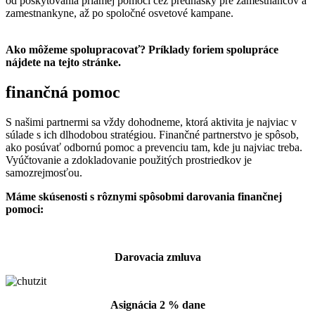
od poskytovania priamej pomoci cez prednášky pre zamestnancov a
zamestnankyne, až po spoločné osvetové kampane.
Ako môžeme spolupracovať? Príklady foriem spolupráce
nájdete na tejto stránke.
finančná pomoc
S našimi partnermi sa vždy dohodneme, ktorá aktivita je najviac v
súlade s ich dlhodobou stratégiou. Finančné partnerstvo je spôsob,
ako posúvať odbornú pomoc a prevenciu tam, kde ju najviac treba.
Vyúčtovanie a zdokladovanie použitých prostriedkov je
samozrejmosťou.
Máme skúsenosti s rôznymi spôsobmi darovania finančnej
pomoci:
Darovacia zmluva
Asignácia 2 % dane