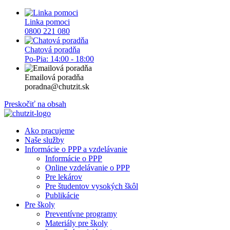
Linka pomoci
0800 221 080
Chatová poradňa
Po-Pia: 14:00 - 18:00
Emailová poradňa
poradna@chutzit.sk
Preskočiť na obsah
Ako pracujeme
Naše služby
Informácie o PPP a vzdelávanie
Informácie o PPP
Online vzdelávanie o PPP
Pre lekárov
Pre študentov vysokých škôl
Publikácie
Pre školy
Preventívne programy
Materiály pre školy