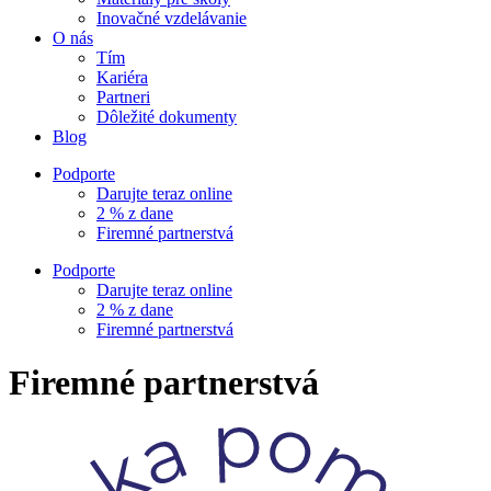
Inovačné vzdelávanie
O nás
Tím
Kariéra
Partneri
Dôležité dokumenty
Blog
Podporte
Darujte teraz online
2 % z dane
Firemné partnerstvá
Podporte
Darujte teraz online
2 % z dane
Firemné partnerstvá
Firemné partnerstvá​