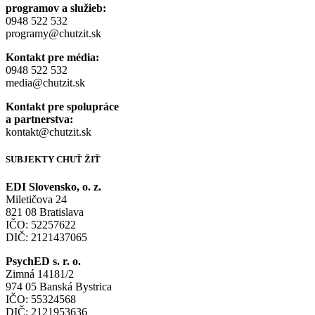
programov a služieb:
0948 522 532
programy@chutzit.sk
Kontakt pre média:
0948 522 532
media@chutzit.sk
Kontakt pre spolupráce
a partnerstva:
kontakt@chutzit.sk
SUBJEKTY CHUŤ ŽIŤ​
EDI Slovensko, o. z.
Miletičova 24
821 08 Bratislava
IČO: 52257622
DIČ: 2121437065
PsychED s. r. o.
Zimná 14181/2
974 05 Banská Bystrica
IČO: 55324568
DIČ: 2121953636