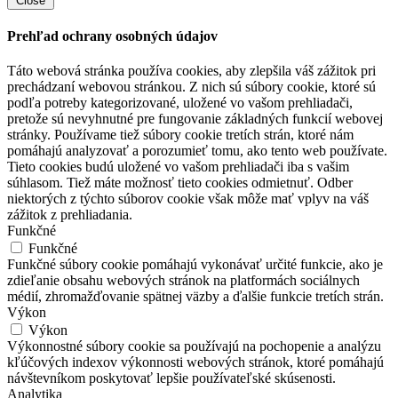
Close
Prehľad ochrany osobných údajov
Táto webová stránka používa cookies, aby zlepšila váš zážitok pri
prechádzaní webovou stránkou. Z nich sú súbory cookie, ktoré sú
podľa potreby kategorizované, uložené vo vašom prehliadači,
pretože sú nevyhnutné pre fungovanie základných funkcií webovej
stránky. Používame tiež súbory cookie tretích strán, ktoré nám
pomáhajú analyzovať a porozumieť tomu, ako tento web používate.
Tieto cookies budú uložené vo vašom prehliadači iba s vašim
súhlasom. Tiež máte možnosť tieto cookies odmietnuť. Odber
niektorých z týchto súborov cookie však môže mať vplyv na váš
zážitok z prehliadania.
Funkčné
Funkčné
Funkčné súbory cookie pomáhajú vykonávať určité funkcie, ako je
zdieľanie obsahu webových stránok na platformách sociálnych
médií, zhromažďovanie spätnej väzby a ďalšie funkcie tretích strán.
Výkon
Výkon
Výkonnostné súbory cookie sa používajú na pochopenie a analýzu
kľúčových indexov výkonnosti webových stránok, ktoré pomáhajú
návštevníkom poskytovať lepšie používateľské skúsenosti.
Analytika