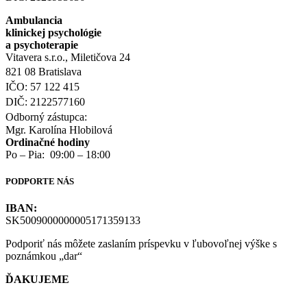
Ambulancia
klinickej psychológie
a psychoterapie
Vitavera s.r.o., Miletičova 24
821 08 Bratislava
IČO: 57 122 415
DIČ: 2122577160
Odborný zástupca:
Mgr. Karolína Hlobilová
Ordinačné hodiny
Po – Pia: 09:00 – 18:00
PODPORTE NÁS
IBAN:
SK5009000000005171359133
Podporiť nás môžete zaslaním príspevku v ľubovoľnej výške s
poznámkou „dar“
ĎAKUJEME
Dôležité dokumenty EDI Slovensko OZ