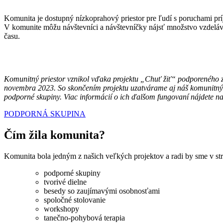
Komunita je dostupný nízkoprahový priestor pre ľudí s poruchami pr
V komunite môžu návštevníci a návštevníčky nájsť množstvo vzdelávací
času.
Komunitný priestor vznikol vďaka projektu „Chuť žiť“ podporeného
novembra 2023. So skončením projektu uzatvárame aj náš komunitný 
podporné skupiny. Viac informácií o ich ďalšom fungovaní nájdete na 
PODPORNÁ SKUPINA
Čím žila komunita?
Komunita bola jedným z našich veľkých projektov a radi by sme v stru
podporné skupiny
tvorivé dielne
besedy so zaujímavými osobnosťami
spoločné stolovanie
workshopy
tanečno-pohybová terapia