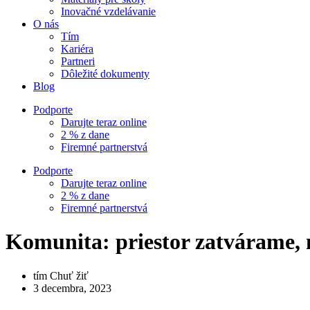
Inovačné vzdelávanie
O nás
Tím
Kariéra
Partneri
Dôležité dokumenty
Blog
Podporte
Darujte teraz online
2 % z dane
Firemné partnerstvá
Podporte
Darujte teraz online
2 % z dane
Firemné partnerstvá
Komunita: priestor zatvárame, 
tím Chuť žiť
3 decembra, 2023