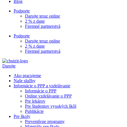
Blog
Podporte
Darujte teraz online
2 % z dane
Firemné partnerstvá
Podporte
Darujte teraz online
2 % z dane
Firemné partnerstvá
Darujte
Ako pracujeme
Naše služby
Informácie o PPP a vzdelávanie
Informácie o PPP
Online vzdelávanie o PPP
Pre lekárov
Pre študentov vysokých škôl
Publikácie
Pre školy
Preventívne programy
Materiály pre školy