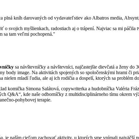
ica plná kníh darovaných od vydavateľstiev ako Albatros media, Absyn
o svojich myšlienkach, radostiach aj o trápení. Najviac sa mi páčila 
som sa tam veľmi pochopená."
vníčky
sa návštevníčky a návštevníci, najčastejšie dievčatá a ženy do 
vny body image. Na aktivitách spojených so spoločenskými hrami či pri
a nielen mladí ľudia, ale aj ich rodičia a dospelí, ktorých sa problém d
príklad komička Simona Salátová, copywriterka a hudobníčka Valéria F
ých Q&A“, kde naše odborníčky z multidisciplinárneho tímu okrem výži
 tanečno-pohybovej terapie.
, je naším cieľom zachovať aktivity, u ktorých sme vnímali najväčší p