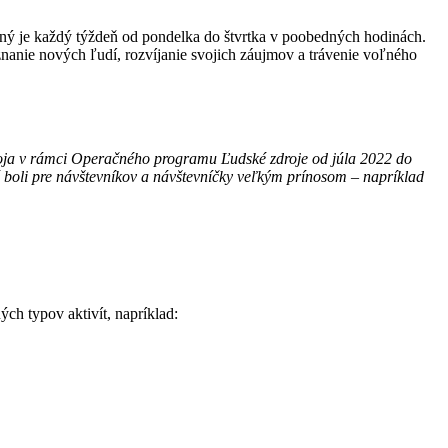
ený je každý týždeň od pondelka do štvrtka v poobedných hodinách.
znanie nových ľudí, rozvíjanie svojich záujmov a trávenie voľného
oja v rámci Operačného programu Ľudské zdroje od júla 2022 do
é boli pre návštevníkov a návštevníčky veľkým prínosom – napríklad
ch typov aktivít, napríklad: