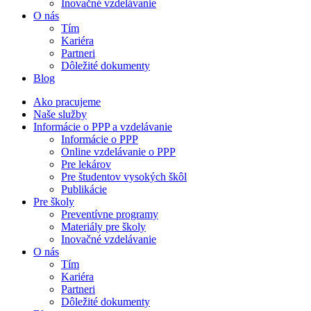
Inovačné vzdelávanie
O nás
Tím
Kariéra
Partneri
Dôležité dokumenty
Blog
Ako pracujeme
Naše služby
Informácie o PPP a vzdelávanie
Informácie o PPP
Online vzdelávanie o PPP
Pre lekárov
Pre študentov vysokých škôl
Publikácie
Pre školy
Preventívne programy
Materiály pre školy
Inovačné vzdelávanie
O nás
Tím
Kariéra
Partneri
Dôležité dokumenty