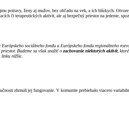
íjmu potravy, ženy aj mužov, bez ohľadu na vek, a ich blízkych. Otvor
ch či terapeutických aktivít, ale aj bezpečný priestor na jedenie, spo
 z Európskeho sociálneho fondu a Európskeho fondu regionálneho rozv
priestor. Budeme sa však snažiť o
zachovanie niektorých aktivít
, ktor
linku nižšie.
čnosti zhrnuli jej fungovanie. V komunite prebiehalo viacero variabilný