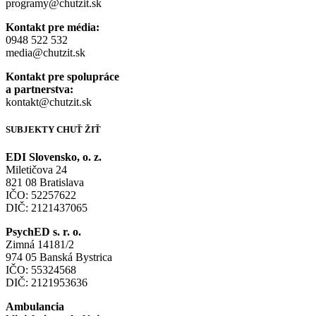
programy@chutzit.sk
Kontakt pre média:
0948 522 532
media@chutzit.sk
Kontakt pre spolupráce
a partnerstva:
kontakt@chutzit.sk
SUBJEKTY CHUŤ ŽIŤ​
EDI Slovensko, o. z.
Miletičova 24
821 08 Bratislava
IČO: 52257622
DIČ: 2121437065
PsychED s. r. o.
Zimná 14181/2
974 05 Banská Bystrica
IČO: 55324568
DIČ: 2121953636
Ambulancia