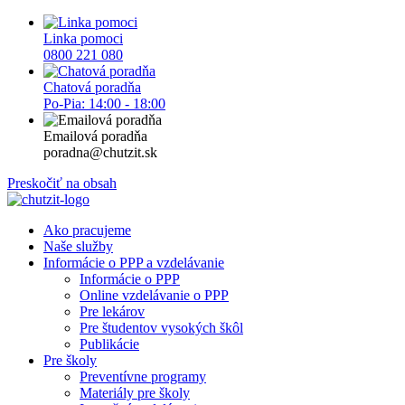
Linka pomoci
0800 221 080
Chatová poradňa
Po-Pia: 14:00 - 18:00
Emailová poradňa
poradna@chutzit.sk
Preskočiť na obsah
Ako pracujeme
Naše služby
Informácie o PPP a vzdelávanie
Informácie o PPP
Online vzdelávanie o PPP
Pre lekárov
Pre študentov vysokých škôl
Publikácie
Pre školy
Preventívne programy
Materiály pre školy