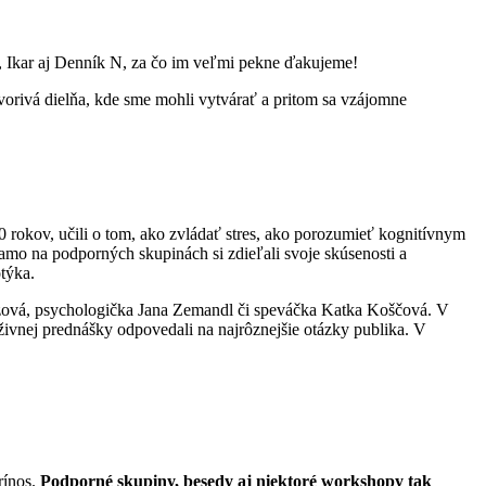
t, Ikar aj Denník N, za čo im veľmi pekne ďakujeme!
tvorivá dielňa, kde sme mohli vytvárať a pritom sa vzájomne
30 rokov, učili o tom, ako zvládať stres, ako porozumieť kognitívnym
amo na podporných skupinách si zdieľali svoje skúsenosti a
otýka.
rázová, psychologička Jana Zemandl či speváčka Katka Koščová. V
vnej prednášky odpovedali na najrôznejšie otázky publika. V
rínos.
Podporné skupiny, besedy aj niektoré workshopy tak