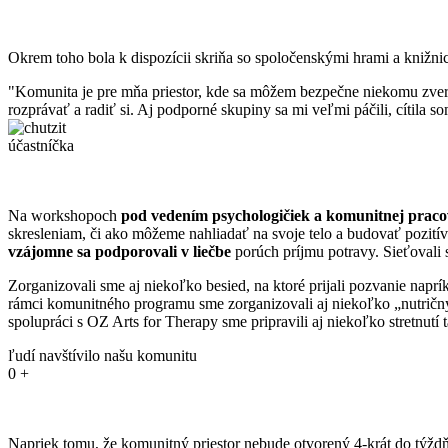
Okrem toho bola k dispozícii skriňa so spoločenskými hrami a knižn
"Komunita je pre mňa priestor, kde sa môžem bezpečne niekomu zveriť 
rozprávať a radiť si. Aj podporné skupiny sa mi veľmi páčili, cítila 
účastníčka
Na workshopoch
pod vedením psychologičiek
a komunitnej praco
skresleniam, či ako môžeme nahliadať na svoje telo a budovať pozití
vzájomne sa podporovali v liečbe
porúch príjmu potravy. Sieťovali s
Zorganizovali sme aj niekoľko besied, na ktoré prijali pozvanie na
rámci komunitného programu sme zorganizovali aj niekoľko „nutričn
spolupráci s OZ Arts for Therapy sme pripravili aj niekoľko stretnutí
ľudí navštívilo našu komunitu
0
+
Napriek tomu, že komunitný priestor nebude otvorený 4-krát do týždňa