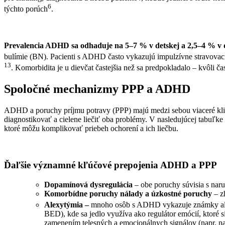
6
týchto porúch
.
Prevalencia ADHD sa odhaduje na 5–7 % v detskej a 2,5–4 % v d
bulímie (BN). Pacienti s ADHD často vykazujú impulzívne stravovaci
13
. Komorbidita je u dievčat častejšia než sa predpokladalo – kvôli
Spoločné mechanizmy PPP a ADHD
ADHD a poruchy príjmu potravy (PPP) majú medzi sebou viaceré kl
diagnostikovať a cielene liečiť oba problémy. V nasledujúcej tabuľke
ktoré môžu komplikovať priebeh ochorení a ich liečbu.
Ďaľšie významné kľúčové prepojenia ADHD a PPP
Dopamínová dysregulácia
– obe poruchy súvisia s nar
Komorbídne poruchy nálady a úzkostné poruchy
– z
Alexytýmia –
mnoho osôb s ADHD vykazuje známky ale
BED), kde sa jedlo využíva ako regulátor emócií, ktoré 
zamenením telesných a emocionálnych signálov (napr. nap