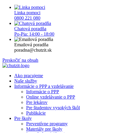
Linka pomoci
0800 221 080
Chatová poradňa
Po-Pia: 14:00 - 18:00
Emailová poradňa
poradna@chutzit.sk
Preskočiť na obsah
Ako pracujeme
Naše služby
Informácie o PPP a vzdelávanie
Informácie o PPP
Online vzdelávanie o PPP
Pre lekárov
Pre študentov vysokých škôl
Publikácie
Pre školy
Preventívne programy
Materiály pre školy