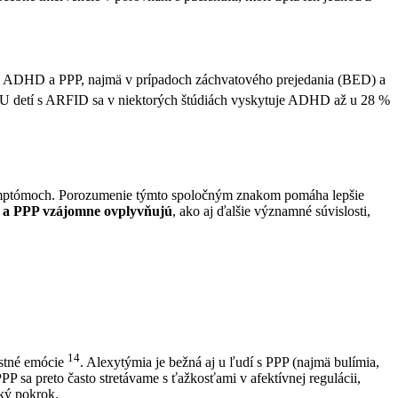
dzi ADHD a PPP, najmä v prípadoch záchvatového prejedania (BED) a
 U detí s ARFID sa v niektorých štúdiách vyskytuje ADHD až u 28 %
symptómoch. Porozumenie týmto spoločným znakom pomáha lepšie
 a PPP vzájomne ovplyvňujú
, ako aj ďalšie významné súvislosti,
14
stné emócie
. Alexytýmia je bežná aj u ľudí s PPP (najmä bulímia,
 sa preto často stretávame s ťažkosťami v afektívnej regulácii,
cký pokrok.