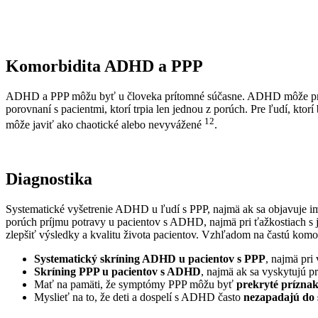
Komorbidita ADHD a PPP
ADHD a PPP môžu byť u človeka prítomné súčasne. ADHD môže predis
porovnaní s pacientmi, ktorí trpia len jednou z porúch. Pre ľudí, kt
12
môže javiť ako chaotické alebo nevyvážené
.
Diagnostika
Systematické vyšetrenie ADHD u ľudí s PPP, najmä ak sa objavuje imp
porúch príjmu potravy u pacientov s ADHD, najmä pri ťažkostiach s 
zlepšiť výsledky a kvalitu života pacientov.
Vzhľadom na častú komorb
Systematický skríning ADHD u pacientov s PPP
, najmä pri
Skríning PPP u pacientov s ADHD
, najmä ak sa vyskytujú p
Mať na pamäti, že symptómy PPP môžu byť
prekryté prízn
Myslieť na to, že deti a dospelí s ADHD často
nezapadajú do 