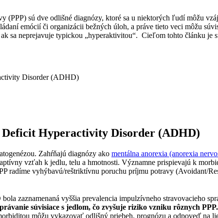
y (PPP) sú dve odlišné diagnózy, ktoré sa u niektorých ľudí môžu vz
daní emócií či organizácii bežných úloh, a práve tieto veci môžu súvi
ak sa neprejavuje typickou „hyperaktivitou“.
Cieľom tohto článku je s
ractivity Disorder (ADHD)
 Deficit Hyperactivity Disorder (ADHD)
patogenézou. Zahŕňajú diagnózy ako
mentálna anorexia (anorexia nervo
tívny vzťah k jedlu, telu a hmotnosti. Významne prispievajú k morbid
PP radíme vyhýbavú/reštriktívnu poruchu príjmu potravy (Avoidant/Rest
ola zaznamenaná vyššia prevalencia impulzívneho stravovacieho sprá
ávanie súvisiace s jedlom, čo zvyšuje riziko vzniku rôznych PPP.
omorbiditou môžu vykazovať odlišný priebeh, prognózu a odpoveď na lieč