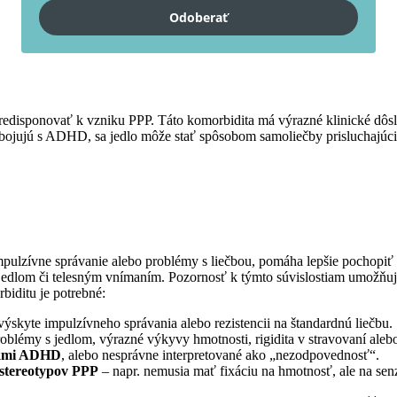
Odoberať
ponovať k vzniku PPP. Táto komorbidita má výrazné klinické dôsled
orí bojujú s ADHD, sa jedlo môže stať spôsobom samoliečby prisluchajúc
ulzívne správanie alebo problémy s liečbou, pomáha lepšie pochopiť a
jedlom či telesným vnímaním. Pozornosť k týmto súvislostiam umožňuje
iditu je potrebné:
 výskyte impulzívneho správania alebo rezistencii na štandardnú liečbu.
roblémy s jedlom, výrazné výkyvy hmotnosti, rigidita v stravovaní aleb
akmi ADHD
, alebo nesprávne interpretované ako „nezodpovednosť“.
stereotypov PPP
– napr. nemusia mať fixáciu na hmotnosť, ale na sen