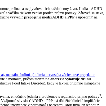
ájomne prelínať a ovplyvňovať ich každodenný život.
Ľudia s ADHD
sieť s väčším rizikom vzniku porúch príjmu potravy. Zároveň sa stáva,
tručne vysvetliť
prepojenie medzi ADHD a PPP
a upozorniť na
sa), mentálna bulímia (bulimia nervosa) a záchvatové prejedanie
ite a mortalite, pričom
mentálna anorexia vykazuje druhú
rictive Food Intake Disorder), kedy je taktiež prítomné malaptívne
3
vania, emočného jedenia a problémov s reguláciou príjmu potravy
.
Vzájomná súvislosť ADHD a PPP má dôležité klinické implikácie
ebné intervencie v porovnaní s pacientmi, ktorí trpia len jednou z