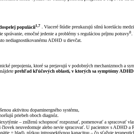
1,7
ospelej populácii
. Viaceré štúdie preukazujú silnú koreláciu me
8
e správanie, emočné jedenie a problémy s reguláciou príjmu potravy
.
 často nediagnostikovanému ADHD u dievčat.
inické prepojenia, ktoré sa prejavujú v podobných mechanizmoch a 
 nájdete
prehľad kľúčových oblastí, v ktorých sa symptómy ADHD
ušenou aktivitou dopaminergného systému,
horšujú priebeh oboch diagnóz.
xytýmie – zníženú schopnosť rozpoznať, pomenovať a spracovať vla
si človek neuvedomuje alebo nevie spracovať. U pacientov s ADHD a PPP
ätie = hlad), nízkou introspektívnou kapacitou – čo sťažuje terapeuti