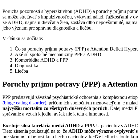
Porucha pozornosti s hyperaktivitou (ADHD) a poruchy príjmu potrav
sa môžu stretávať s impulzívnosťou, výkyvmi nálad, ťažkosťami v ovlá
že ADHD, najmä u dievčat a žien, zostáva dlho nepovšimnuté, najmä 
jeho význam pre správnu diagnostiku a liečbu.
V článku sa dočítate:
Čo sú poruchy príjmu potravy (PPP) a Attention Deficit Hype
Aké sú spoločné mechanizmy PPP a ADHD
Komorbidita ADHD a PPP
Diagnostika
Liečba
Poruchy príjmu potravy (PPP) a Attention
PPP predstavujú závažné psychiatrické ochorenia s komplexnou etio
(binge eating disorder)
, pričom ich spoločným menovateľom je maladap
najvyššiu mortalitu zo všetkých duševných porúch
. Ďalej medzi P
správanie a vzťah k jedlu, avšak nie k telu a hmotnosti.
Existuje silná korelácia medzi ADHD a PPP.
U pacientov s ADHD b
Tieto zistenia poukazujú na to, že
ADHD môže výrazne ovplyvniť spr
pre skríning, diagnostiku a liečbu pacientov, keďže jedinci s touto k