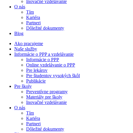
Inovačné vzdelávanie
O nás
Tím
Kariéra
Partneri
Dôležité dokumenty
Blog
Ako pracujeme
Naše služby
Informácie o PPP a vzdelávanie
Informácie o PPP
Online vzdelávanie o PPP
Pre lekárov
Pre študentov vysokých škôl
Publikácie
Pre školy
Preventívne programy
Materiály pre školy
Inovačné vzdelávanie
O nás
Tím
Kariéra
Partneri
Dôležité dokumenty