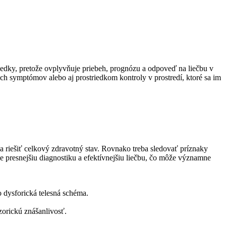
ky, pretože ovplyvňuje priebeh, prognózu a odpoveď na liečbu v
ich symptómov alebo aj prostriedkom kontroly v prostredí, ktoré sa im
 riešiť celkový zdravotný stav. Rovnako treba sledovať príznaky
 presnejšiu diagnostiku a efektívnejšiu liečbu, čo môže významne
o dysforická telesná schéma.
zorickú znášanlivosť.