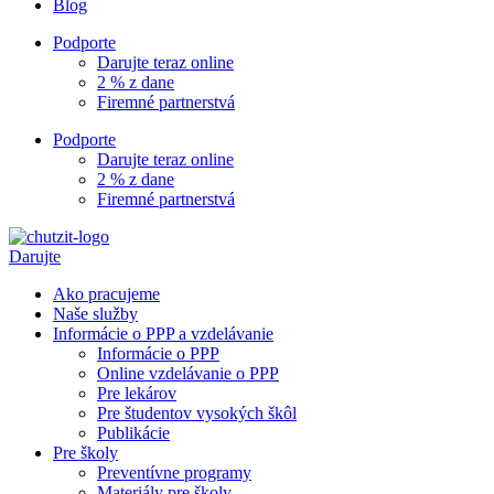
Blog
Podporte
Darujte teraz online
2 % z dane
Firemné partnerstvá
Podporte
Darujte teraz online
2 % z dane
Firemné partnerstvá
Darujte
Ako pracujeme
Naše služby
Informácie o PPP a vzdelávanie
Informácie o PPP
Online vzdelávanie o PPP
Pre lekárov
Pre študentov vysokých škôl
Publikácie
Pre školy
Preventívne programy
Materiály pre školy