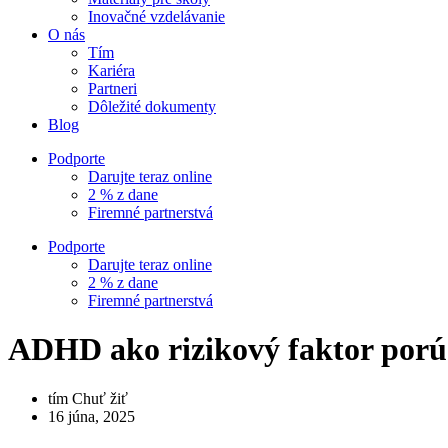
Inovačné vzdelávanie
O nás
Tím
Kariéra
Partneri
Dôležité dokumenty
Blog
Podporte
Darujte teraz online
2 % z dane
Firemné partnerstvá
Podporte
Darujte teraz online
2 % z dane
Firemné partnerstvá
ADHD ako rizikový faktor porú
tím Chuť žiť
16 júna, 2025