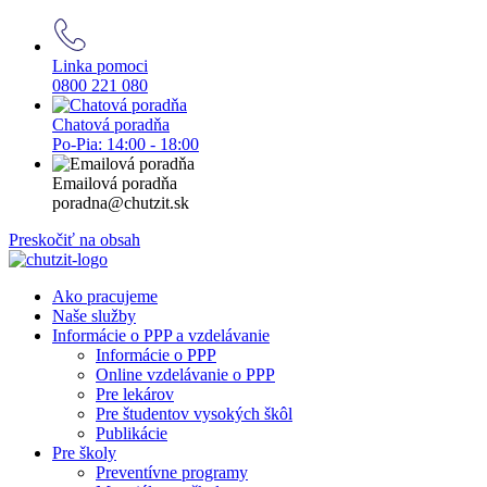
Linka pomoci
0800 221 080
Chatová poradňa
Po-Pia: 14:00 - 18:00
Emailová poradňa
poradna@chutzit.sk
Preskočiť na obsah
Ako pracujeme
Naše služby
Informácie o PPP a vzdelávanie
Informácie o PPP
Online vzdelávanie o PPP
Pre lekárov
Pre študentov vysokých škôl
Publikácie
Pre školy
Preventívne programy