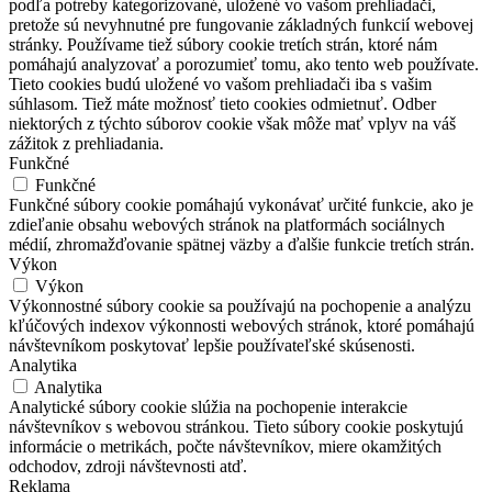
podľa potreby kategorizované, uložené vo vašom prehliadači,
pretože sú nevyhnutné pre fungovanie základných funkcií webovej
stránky. Používame tiež súbory cookie tretích strán, ktoré nám
pomáhajú analyzovať a porozumieť tomu, ako tento web používate.
Tieto cookies budú uložené vo vašom prehliadači iba s vašim
súhlasom. Tiež máte možnosť tieto cookies odmietnuť. Odber
niektorých z týchto súborov cookie však môže mať vplyv na váš
zážitok z prehliadania.
Funkčné
Funkčné
Funkčné súbory cookie pomáhajú vykonávať určité funkcie, ako je
zdieľanie obsahu webových stránok na platformách sociálnych
médií, zhromažďovanie spätnej väzby a ďalšie funkcie tretích strán.
Výkon
Výkon
Výkonnostné súbory cookie sa používajú na pochopenie a analýzu
kľúčových indexov výkonnosti webových stránok, ktoré pomáhajú
návštevníkom poskytovať lepšie používateľské skúsenosti.
Analytika
Analytika
Analytické súbory cookie slúžia na pochopenie interakcie
návštevníkov s webovou stránkou. Tieto súbory cookie poskytujú
informácie o metrikách, počte návštevníkov, miere okamžitých
odchodov, zdroji návštevnosti atď.
Reklama