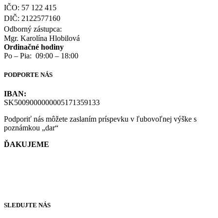
IČO: 57 122 415
DIČ: 2122577160
Odborný zástupca:
Mgr. Karolína Hlobilová
Ordinačné hodiny
Po – Pia: 09:00 – 18:00
PODPORTE NÁS
IBAN:
SK5009000000005171359133
Podporiť nás môžete zaslaním príspevku v ľubovoľnej výške s
poznámkou „dar“
ĎAKUJEME
Dôležité dokumenty EDI Slovensko OZ
WEB Ambulancie
SLEDUJTE NÁS