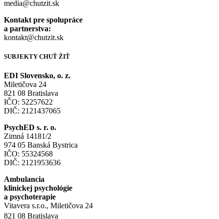
media@chutzit.sk
Kontakt pre spolupráce
a partnerstva:
kontakt@chutzit.sk
SUBJEKTY CHUŤ ŽIŤ​
EDI Slovensko, o. z.
Miletičova 24
821 08 Bratislava
IČO: 52257622
DIČ: 2121437065
PsychED s. r. o.
Zimná 14181/2
974 05 Banská Bystrica
IČO: 55324568
DIČ: 2121953636
Ambulancia
klinickej psychológie
a psychoterapie
Vitavera s.r.o., Miletičova 24
821 08 Bratislava