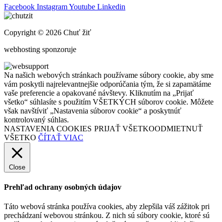
Facebook
Instagram
Youtube
Linkedin
Copyright © 2026 Chuť žiť
webhosting sponzoruje
Na našich webových stránkach používame súbory cookie, aby sme
vám poskytli najrelevantnejšie odporúčania tým, že si zapamätáme
vaše preferencie a opakované návštevy. Kliknutím na „Prijať
všetko“ súhlasíte s použitím VŠETKÝCH súborov cookie. Môžete
však navštíviť „Nastavenia súborov cookie“ a poskytnúť
kontrolovaný súhlas.
NASTAVENIA COOKIES
PRIJAŤ VŠETKO
ODMIETNUŤ
VŠETKO
ČÍTAŤ VIAC
Close
Prehľad ochrany osobných údajov
Táto webová stránka používa cookies, aby zlepšila váš zážitok pri
prechádzaní webovou stránkou. Z nich sú súbory cookie, ktoré sú