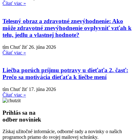
Čítať viac »
Telesný obraz a zdravotné znevýhodnenie: Ako
môže zdravotné znevýhodnenie ovplyvniť vzťah k
telu, jedlu a vlastnej hodnote?
tím Chuť žiť
26. júna 2026
Čítať viac »
Liečba porúch príjmu potravy u dieťaťa 2. časť:
Prečo sa motivácia dieťaťa k liečbe mení
tím Chuť žiť
17. júna 2026
Čítať viac »
Prihlás sa na
odber noviniek
Získaj užitočné informácie, odborné rady a novinky o našich
programoch priamo do svojej mailovej schránky.