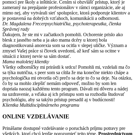
pomoci pre školy a inštitúcie. Cením si obzvlášť prístup, ktorý je
zameraný na prepájanie profesionálov v rámci organizácie, ale aj
mimo nej, aby vytvárali sieť spolupráce, ktorá podporuje klientov a
je postavená na dobrých vzťahoch, komunikácii a odbornosti.
Dr. Magdalena Frecer
psychiatrička, psychoterapeutka, členka
Správnej rady
Ďakujem, že ste mi v začiatkoch pomohli. Ochorenie prislo ako
blesk z jasného neba a ja ako mama dcéry u ktorej bola
diagnostikovaná anorexia som sa ocitla v slepej uličke. Význam a
zmysel Vašej práce si človek uvedomí, až keď sám sa ocitne v
situácii z ktorej nevie sa sám dostať.
Mama maloletej klientky
Všetky odborníčky mi prirástli k srdcu! Pomohli mi, vzdelali ma čo
sa týka nutrična, s peer som sa cítila že ma konečne niekto chápe a
psychologička mi otvorila oči prečo sa deje to čo sa deje. Na otázku,
čo by sa mohlo zlepšiť nemám odpoveď, možno by som len
dopriala naozaj každému tento program. Dávali mi dôveru a nádej
na uzdravenie, a vďaka aj ich prístupu som sa rozhodla študovať
psychológiu, aby sa takýto prístup presadil aj v budúcnosti!
Klientka Multidisciplinárneho programu
ONLINE VZDELÁVANIE
Prinášame dostupné vzdelávanie o poruchách príjmu potravy pre
všetkých, ktorí chcú lepšie porozumieť tejto téme.
Prostredníctvom