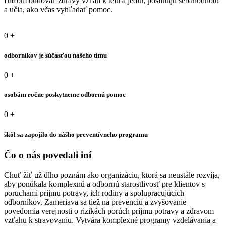
ľuďom budovať zdravý vzťah k telu a jedlu, posilňujú sebahodnotu
a učia, ako včas vyhľadať pomoc.
0
+
odborníkov je súčasťou našeho tímu
0
+
osobám ročne poskytneme odbornú pomoc
0
+
škôl sa zapojilo do nášho preventívneho programu
Čo o nás povedali iní​
Chuť žiť už dlho poznám ako organizáciu, ktorá sa neustále rozvíja,
aby ponúkala komplexnú a odbornú starostlivosť pre klientov s
poruchami príjmu potravy, ich rodiny a spolupracujúcich
odborníkov. Zameriava sa tiež na prevenciu a zvyšovanie
povedomia verejnosti o rizikách porúch príjmu potravy a zdravom
vzťahu k stravovaniu. Vytvára komplexné programy vzdelávania a