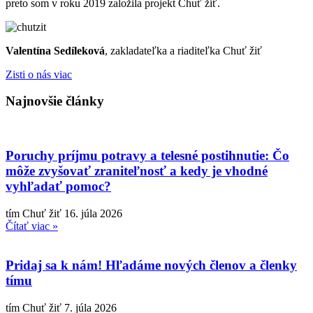
preto som v roku 2019 založila projekt Chuť žiť.
Valentína Sedíleková
, zakladateľka a riaditeľka Chuť žiť
Zisti o nás viac
Najnovšie články​
Poruchy príjmu potravy a telesné postihnutie: Čo
môže zvyšovať zraniteľnosť a kedy je vhodné
vyhľadať pomoc?
tím Chuť žiť
16. júla 2026
Čítať viac »
Pridaj sa k nám! Hľadáme nových členov a členky
tímu
tím Chuť žiť
7. júla 2026