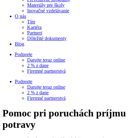
Materiály pre školy
Inovačné vzdelávanie
O nás
Tím
Kariéra
Partneri
Dôležité dokumenty
Blog
Podporte
Darujte teraz online
2 % z dane
Firemné partnerstvá
Podporte
Darujte teraz online
2 % z dane
Firemné partnerstvá
Pomoc pri poruchách príjmu
potravy