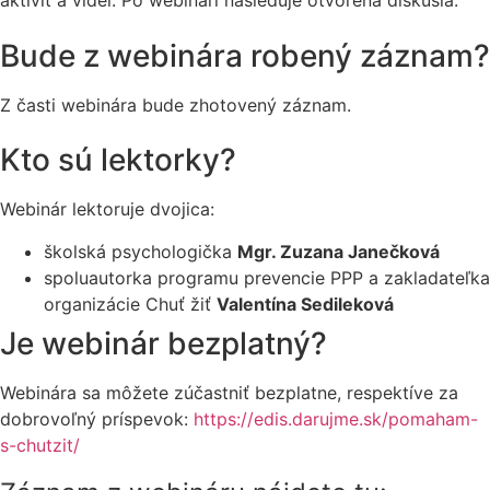
aktivít a videí. Po webinári nasleduje otvorená diskusia.
Bude z webinára robený záznam?
Z časti webinára bude zhotovený záznam.
Kto sú lektorky?
Webinár lektoruje dvojica:
školská psychologička
Mgr. Zuzana Janečková
spoluautorka programu prevencie PPP a zakladateľka
organizácie Chuť žiť
Valentína Sedileková
Je webinár bezplatný?
Webinára sa môžete zúčastniť bezplatne, respektíve za
dobrovoľný príspevok:
https://edis.darujme.sk/pomaham-
s-chutzit/