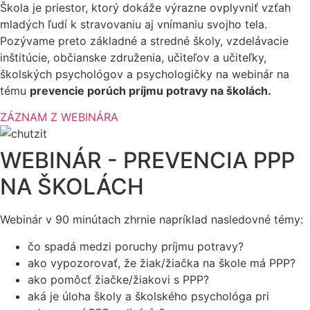
Škola je priestor, ktorý dokáže výrazne ovplyvniť vzťah
mladých ľudí k stravovaniu aj vnímaniu svojho tela.
Pozývame preto základné a stredné školy, vzdelávacie
inštitúcie, občianske združenia, učiteľov a učiteľky,
školských psychológov a psychologičky na webinár na
tému
prevencie porúch príjmu potravy na školách.
ZÁZNAM Z WEBINÁRA
WEBINÁR - PREVENCIA PPP
NA ŠKOLÁCH
Webinár v 90 minútach zhrnie napríklad nasledovné témy:
čo spadá medzi poruchy príjmu potravy?
ako vypozorovať, že žiak/žiačka na škole má PPP?
ako pomôcť žiačke/žiakovi s PPP?
aká je úloha školy a školského psychológa pri