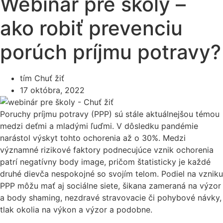
Webinár pre školy –
ako robiť prevenciu
porúch príjmu potravy?
tím Chuť žiť
17 októbra, 2022
Poruchy príjmu potravy (PPP) sú stále aktuálnejšou témou
medzi deťmi a mladými ľuďmi. V dôsledku pandémie
narástol výskyt tohto ochorenia až o 30%. Medzi
významné rizikové faktory podnecujúce vznik ochorenia
patrí negatívny body image, pričom štatisticky je každé
druhé dievča nespokojné so svojím telom. Podiel na vzniku
PPP môžu mať aj sociálne siete, šikana zameraná na výzor
a body shaming, nezdravé stravovacie či pohybové návky,
tlak okolia na výkon a výzor a podobne.