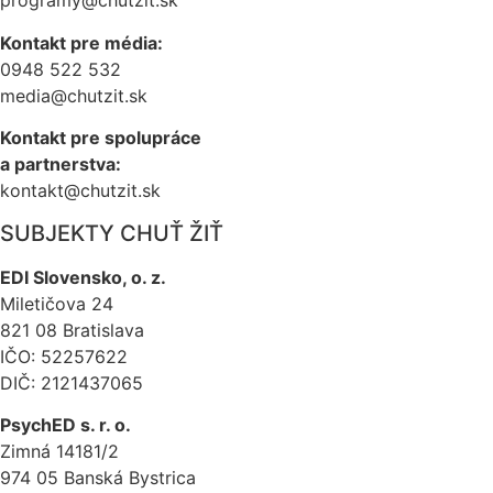
programy@chutzit.sk
Kontakt pre média:
0948 522 532
media@chutzit.sk
Kontakt pre spolupráce
a partnerstva:
kontakt@chutzit.sk
SUBJEKTY CHUŤ ŽIŤ​
EDI Slovensko, o. z.
Miletičova 24
821 08 Bratislava
IČO: 52257622
DIČ: 2121437065
PsychED s. r. o.
Zimná 14181/2
974 05 Banská Bystrica