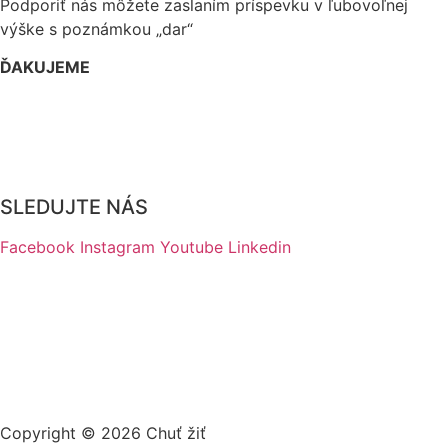
Podporiť nás môžete zaslaním príspevku v ľubovoľnej
výške s poznámkou „dar“
ĎAKUJEME
Dôležité dokumenty EDI Slovensko OZ
WEB Ambulancie
SLEDUJTE NÁS
Facebook
Instagram
Youtube
Linkedin
Copyright © 2026 Chuť žiť