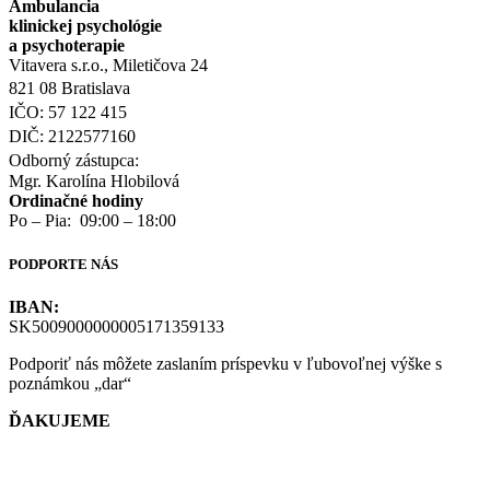
Ambulancia
klinickej psychológie
a psychoterapie
Vitavera s.r.o., Miletičova 24
821 08 Bratislava
IČO: 57 122 415
DIČ: 2122577160
Odborný zástupca:
Mgr. Karolína Hlobilová
Ordinačné hodiny
Po – Pia: 09:00 – 18:00
PODPORTE NÁS
IBAN:
SK5009000000005171359133
Podporiť nás môžete zaslaním príspevku v ľubovoľnej výške s
poznámkou „dar“
ĎAKUJEME
Dôležité dokumenty EDI Slovensko OZ