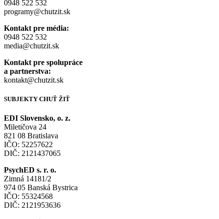
0948 522 532
programy@chutzit.sk
Kontakt pre média:
0948 522 532
media@chutzit.sk
Kontakt pre spolupráce
a partnerstva:
kontakt@chutzit.sk
SUBJEKTY CHUŤ ŽIŤ​
EDI Slovensko, o. z.
Miletičova 24
821 08 Bratislava
IČO: 52257622
DIČ: 2121437065
PsychED s. r. o.
Zimná 14181/2
974 05 Banská Bystrica
IČO: 55324568
DIČ: 2121953636