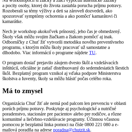
Na workshopoch si žiačky a žiaci vypočuli autentické zážitky
a pocity osoby, ktorej do života zasiahla porucha príjmu potravy.
Rozoberali sa témy výživy a deti sa zároveň dozvedeli, ako
spozorovať symptómy ochorenia a ako pomôcť kamarátovi či
kamarátke.
Nech je workshop akokoľvek prínosný, jeho čas je obmedzený.
Školy však môžu svojim žiačkam a žiakom pomôcť aj inak.
Odborníčky z Chuť žiť vytvorili metodiku nového preventívneho
programu, s ktorým môžu školy pracovať už samostatne a
dlhodobo. Viac informácií o programe nájdete
TU
.
O program dosiaľ prejavilo záujem dvesto škôl a vzdelávacích
inštitúcií, oficiálne je zatiaľ distribuovaný do sedemdesiatich šiestich
škôl. Bezplatný program vznikol aj vďaka podpore Ministerstva
školstva a Iuventy, školy sa môžu hlásiť počas celého roka.
Má to zmysel
Organizácia Chuť žiť ale nemá pod palcom len prevenciu v oblasti
porúch príjmu potravy. Poskytuje aj psychologické a nutričné
poradenstvo, stacionáre pre pacientov alebo pre rodičov, a rôzne
komunitné a liečebno-vzdelávacie programy. Účinnou včasnou
pomocou je bezplatná linka pomoci na čísle 0800 221 080 a e-
mailová poradňa na adrese
poradna@chutzit.sk
.