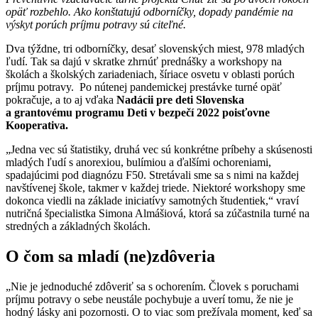
opäť rozbehlo. Ako konštatujú odborníčky, dopady pandémie na
výskyt porúch príjmu potravy sú citeľné.
Dva týždne, tri odborníčky, desať slovenských miest, 978 mladých
ľudí. Tak sa dajú v skratke zhrnúť prednášky a workshopy na
školách a školských zariadeniach, šíriace osvetu v oblasti porúch
príjmu potravy. Po nútenej pandemickej prestávke turné opäť
pokračuje, a to aj vďaka
Nadácii pre deti Slovenska
a grantovému programu Deti v bezpečí 2022 poisťovne
Kooperativa.
„Jedna vec sú štatistiky, druhá vec sú konkrétne príbehy a skúsenosti
mladých ľudí s anorexiou, bulímiou a ďalšími ochoreniami,
spadajúcimi pod diagnózu F50. Stretávali sme sa s nimi na každej
navštívenej škole, takmer v každej triede. Niektoré workshopy sme
dokonca viedli na základe iniciatívy samotných študentiek,“ vraví
nutričná špecialistka Simona Almášiová, ktorá sa zúčastnila turné na
stredných a základných školách.
O čom sa mladí (ne)zdôveria
„Nie je jednoduché zdôveriť sa s ochorením. Človek s poruchami
príjmu potravy o sebe neustále pochybuje a uverí tomu, že nie je
hodný lásky ani pozornosti. O to viac som prežívala moment, keď sa