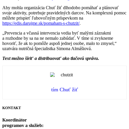
Aby mohla organizácia Chuť žiť dlhodobo pomáhať a plánovať
svoje aktivity, potrebuje pravidelných darcov. Na komplexnú pomoc
môžete prispieť ľubovoľným príspevkom na
https://edis.darujme.sk/pomaham-s-chutzit/
.
„Prevencia a včasná intervencia vedia byť malými zázrakmi
a rozhodne by sa na ne nemalo zabúdať. V tíme si zvykneme
hovoriť, že ak to pomôže aspoň jednej osobe, malo to zmysel,“
uzatvára nutričná špecialistka Simona Almášiová.
Text možno šíriť a distribuovať ako tlačovú správu.
tím Chuť žiť
KONTAKT
Koordinátor
programov a služieb: