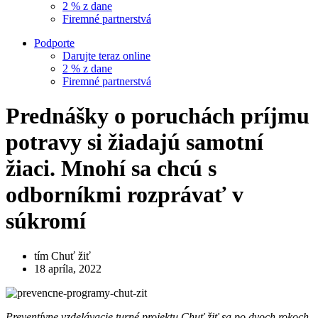
2 % z dane
Firemné partnerstvá
Podporte
Darujte teraz online
2 % z dane
Firemné partnerstvá
Prednášky o poruchách príjmu
potravy si žiadajú samotní
žiaci. Mnohí sa chcú s
odborníkmi rozprávať v
súkromí
tím Chuť žiť
18 apríla, 2022
Preventívne vzdelávacie turné projektu Chuť žiť sa po dvoch rokoch