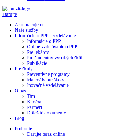
Darujte
Ako pracujeme
Naše služby
Informácie o PPP a vzdelávanie
Informácie o PPP
Online vzdelávanie o PPP
Pre lekárov
Pre študentov vysokých škôl
Publikácie
Pre školy
Preventívne programy
Materiály pre školy
Inovačné vzdelávanie
O nás
Tím
Kariéra
Partneri
Dôležité dokumenty
Blog
Podporte
Darujte teraz online