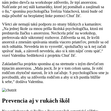
nám jedno dievča na workshope zdôverilo, že trpí anorexiou.
Našťastie pri nej stáli kamarátky, ktoré jej pomáhali a zaujímali sa
o ňu,“ spomína psychologička Terézia Valachová, ktorá bude od
mája pôsobiť na bezplatnej linke pomoci Chuť žiť.
Všetci ale nemajú takú podporu zo strany blízkych a kamarátov.
„Na jednej škole za mnou prišla školská psychologička, ktorá mi
predstavila žiačku s anorexiou. Nechcela prísť na workshop,
preferovala skôr súkromný rozhovor. Zdôverila sa mi, že kvôli
anorexii a zmenám správania stratila viacero priateľov, pretože sa od
nich odtiahla. Nevedela im to vysvetliť, spolužiačky sa k nej začali
správať inak, a zároveň nevedela, ako si k nim nájsť cestu späť,“
vraví Valentína Sedileková z projektu Chuť žiť.
Zakladateľka projektu spomína aj na stretnutie s iným dievčaťom
trpiacim anorexiou. „Mala pocit, že je v tom celom sama, že robí
rodičom zbytočné starosti, že ich zaťažuje. S psychologičkou sme ju
povzbudili, aby sa zdôverila rodičom a aby si ich pustila bližšie
k sebe,“ dodáva Valentína.
Prevencia aj v rukách škôl