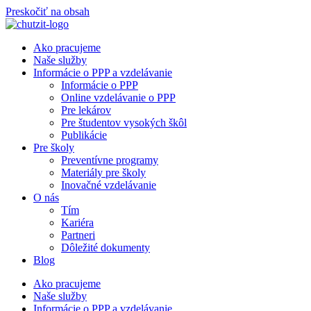
Preskočiť na obsah
Ako pracujeme
Naše služby
Informácie o PPP a vzdelávanie
Informácie o PPP
Online vzdelávanie o PPP
Pre lekárov
Pre študentov vysokých škôl
Publikácie
Pre školy
Preventívne programy
Materiály pre školy
Inovačné vzdelávanie
O nás
Tím
Kariéra
Partneri
Dôležité dokumenty
Blog
Ako pracujeme
Naše služby
Informácie o PPP a vzdelávanie