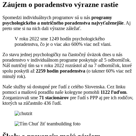
Záujem o poradenstvo výrazne rastie
Spomedzi individuálnych programov sú u nás
programy
psychologického a nutričného poradenstva najvyťaženejšie
. Aj
preto sme si na nich dali výrazne záležať.
V roku 2022 sme 1249 hodín psychologického
poradenstva, čo je o viac ako 600% viac než vlani.
Zo stavu jednej psychologičky na čiastočný úväzok dnes u nás
poradenstvo v individuálnom programe poskytuje až 5 odborníčok.
Náš nutričný tím sa v roku 2022 rozrástol až na 7 odborníčok, ktoré
spolu poskytli až
2259 hodín poradenstva
(o takmer 60% viac než
minulý rok).
Naše služby sú dostupné pre ľudí z celého Slovenska. Cez linku
pomoci a mailovú poradňu naše kolegyne pomohli
1122 ľuďom
.
Zorganizovali sme
71 stacionárov
pre ľudí s PPP aj pre ich rodičov,
ktorých sa zúčastnilo 436 ľudí.