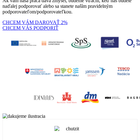
Ak vám naša práca dáva zmysel, budeme vďační, keď nás budete
naďalej podporovať alebo sa stanete naším pravidelným
podporovateľom/podporovateľkou.
CHCEM VÁM DAROVAŤ 2%
CHCEM VÁS PODPORIŤ