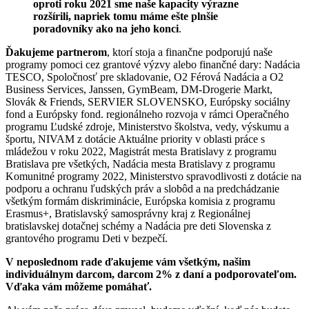
oproti roku 2021 sme naše kapacity výrazne
rozšírili, napriek tomu máme ešte plnšie
poradovníky ako na jeho konci
.
Ďakujeme partnerom
, ktorí stoja a finančne podporujú naše
programy pomoci cez grantové výzvy alebo finančné dary: Nadácia
TESCO, Spoločnosť pre skladovanie, O2 Férová Nadácia a O2
Business Services, Janssen, GymBeam, DM-Drogerie Markt,
Slovák & Friends, SERVIER SLOVENSKO, Európsky sociálny
fond a Európsky fond. regionálneho rozvoja v rámci Operačného
programu Ľudské zdroje, Ministerstvo školstva, vedy, výskumu a
športu, NIVAM z dotácie Aktuálne priority v oblasti práce s
mládežou v roku 2022, Magistrát mesta Bratislavy z programu
Bratislava pre všetkých, Nadácia mesta Bratislavy z programu
Komunitné programy 2022, Ministerstvo spravodlivosti z dotácie na
podporu a ochranu ľudských práv a slobôd a na predchádzanie
všetkým formám diskriminácie, Európska komisia z programu
Erasmus+, Bratislavský samosprávny kraj z Regionálnej
bratislavskej dotačnej schémy a Nadácia pre deti Slovenska z
grantového programu Deti v bezpečí.
V neposlednom rade ďakujeme vám všetkým, našim
individuálnym darcom, darcom 2% z daní a podporovateľom.
Vďaka vám môžeme pomáhať.