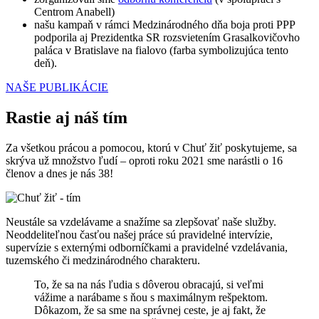
Centrom Anabell)
našu kampaň v rámci Medzinárodného dňa boja proti PPP
podporila aj Prezidentka SR rozsvietením Grasalkovičovho
paláca v Bratislave na fialovo (farba symbolizujúca tento
deň).
NAŠE PUBLIKÁCIE
Rastie aj náš tím
Za všetkou prácou a pomocou, ktorú v Chuť žiť poskytujeme, sa
skrýva už množstvo ľudí – oproti roku 2021 sme narástli o 16
členov a dnes je nás 38!
Neustále sa vzdelávame a snažíme sa zlepšovať naše služby.
Neoddeliteľnou časťou našej práce sú pravidelné intervízie,
supervízie s externými odborníčkami a pravidelné vzdelávania,
tuzemského či medzinárodného charakteru.
To, že sa na nás ľudia s dôverou obracajú, si veľmi
vážime a narábame s ňou s maximálnym rešpektom.
Dôkazom, že sa sme na správnej ceste, je aj fakt, že