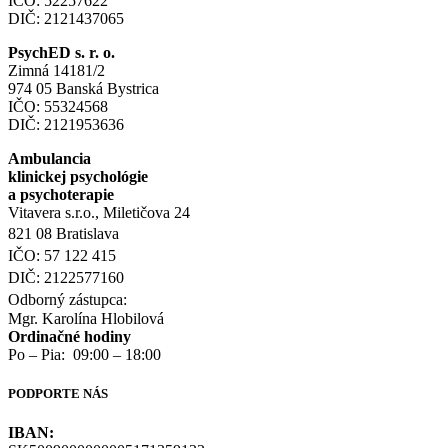
IČO: 52257622
DIČ: 2121437065
PsychED s. r. o.
Zimná 14181/2
974 05 Banská Bystrica
IČO: 55324568
DIČ: 2121953636
Ambulancia
klinickej psychológie
a psychoterapie
Vitavera s.r.o., Miletičova 24
821 08 Bratislava
IČO: 57 122 415
DIČ: 2122577160
Odborný zástupca:
Mgr. Karolína Hlobilová
Ordinačné hodiny
Po – Pia: 09:00 – 18:00
PODPORTE NÁS
IBAN: