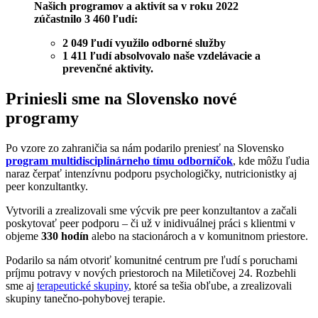
Našich programov a aktivít sa v roku 2022
zúčastnilo 3 460 ľudí:
2 049 ľudí využilo odborné služby
1 411 ľudí absolvovalo naše vzdelávacie a
prevenčné aktivity.
Priniesli sme na Slovensko nové
programy
Po vzore zo zahraničia sa nám podarilo preniesť na Slovensko
program multidisciplinárneho tímu odborníčok
, kde môžu ľudia
naraz čerpať intenzívnu podporu psychologičky, nutricionistky aj
peer konzultantky.
Vytvorili a zrealizovali sme výcvik pre peer konzultantov a začali
poskytovať peer podporu – či už v inidivuálnej práci s klientmi v
objeme
330 hodín
alebo na stacionároch a v komunitnom priestore.
Podarilo sa nám otvoriť komunitné centrum pre ľudí s poruchami
príjmu potravy v nových priestoroch na Miletičovej 24. Rozbehli
sme aj
terapeutické skupiny
, ktoré sa tešia obľube, a zrealizovali
skupiny tanečno-pohybovej terapie.