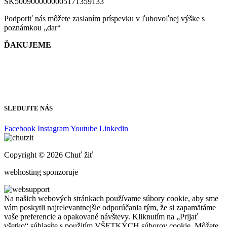
SK5009000000005171359133
Podporiť nás môžete zaslaním príspevku v ľubovoľnej výške s
poznámkou „dar“
ĎAKUJEME
Dôležité dokumenty EDI Slovensko OZ
WEB Ambulancie
SLEDUJTE NÁS
Facebook
Instagram
Youtube
Linkedin
Copyright © 2026 Chuť žiť
webhosting sponzoruje
Na našich webových stránkach používame súbory cookie, aby sme
vám poskytli najrelevantnejšie odporúčania tým, že si zapamätáme
vaše preferencie a opakované návštevy. Kliknutím na „Prijať
všetko“ súhlasíte s použitím VŠETKÝCH súborov cookie. Môžete