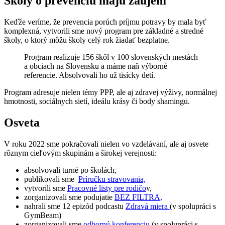
Školy o prevenciu majú záujem
Keďže veríme, že prevencia porúch príjmu potravy by mala byť
komplexná, vytvorili sme nový program pre základné a stredné
školy, o ktorý môžu školy celý rok žiadať bezplatne.
Program realizuje 156 škôl v 100 slovenských mestách
a obciach na Slovensku a máme naň výborné
referencie. Absolvovali ho už tisícky detí.
Program adresuje nielen témy PPP, ale aj zdravej výživy, normálnej
hmotnosti, sociálnych sietí, ideálu krásy či body shamingu.
Osveta
V roku 2022 sme pokračovali nielen vo vzdelávaní, ale aj osvete
rôznym cieľovým skupinám a širokej verejnosti:
absolvovali turné po školách,
publikovali sme
Príručku stravovania,
vytvorili sme
Pracovné listy pre rodičo
v,
zorganizovali sme podujatie
BEZ FILTRA,
nahrali sme 12 epizód podcastu
Zdravá miera
(v spolupráci s
GymBeam)
zorganizovali sme
odbornú konferenciu
(v spolupráci s