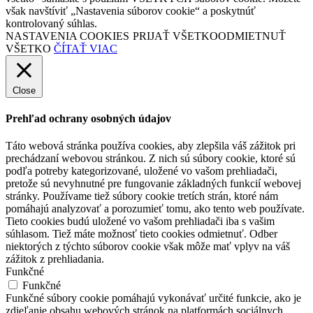
však navštíviť „Nastavenia súborov cookie“ a poskytnúť
kontrolovaný súhlas.
NASTAVENIA COOKIES
PRIJAŤ VŠETKO
ODMIETNUŤ
VŠETKO
ČÍTAŤ VIAC
Close
Prehľad ochrany osobných údajov
Táto webová stránka používa cookies, aby zlepšila váš zážitok pri
prechádzaní webovou stránkou. Z nich sú súbory cookie, ktoré sú
podľa potreby kategorizované, uložené vo vašom prehliadači,
pretože sú nevyhnutné pre fungovanie základných funkcií webovej
stránky. Používame tiež súbory cookie tretích strán, ktoré nám
pomáhajú analyzovať a porozumieť tomu, ako tento web používate.
Tieto cookies budú uložené vo vašom prehliadači iba s vašim
súhlasom. Tiež máte možnosť tieto cookies odmietnuť. Odber
niektorých z týchto súborov cookie však môže mať vplyv na váš
zážitok z prehliadania.
Funkčné
Funkčné
Funkčné súbory cookie pomáhajú vykonávať určité funkcie, ako je
zdieľanie obsahu webových stránok na platformách sociálnych