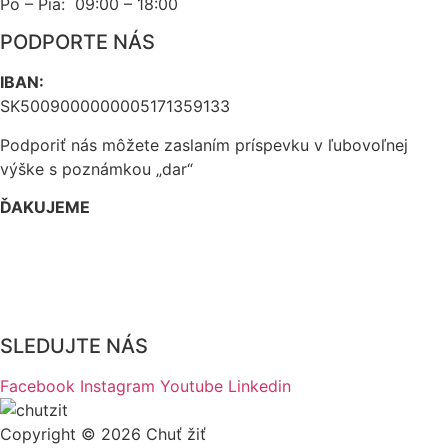
Po – Pia: 09:00 – 18:00
PODPORTE NÁS
IBAN:
SK5009000000005171359133
Podporiť nás môžete zaslaním príspevku v ľubovoľnej
výške s poznámkou „dar“
ĎAKUJEME
Dôležité dokumenty EDI Slovensko OZ
WEB Ambulancie
SLEDUJTE NÁS
Facebook
Instagram
Youtube
Linkedin
Copyright © 2026 Chuť žiť