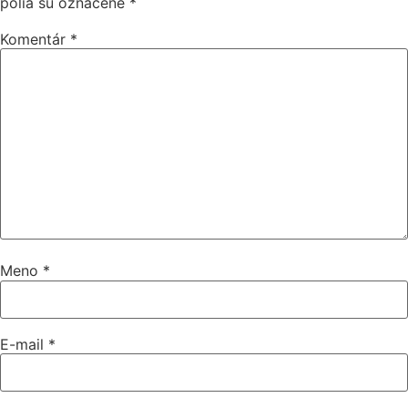
polia sú označené
*
Komentár
*
Meno
*
E-mail
*