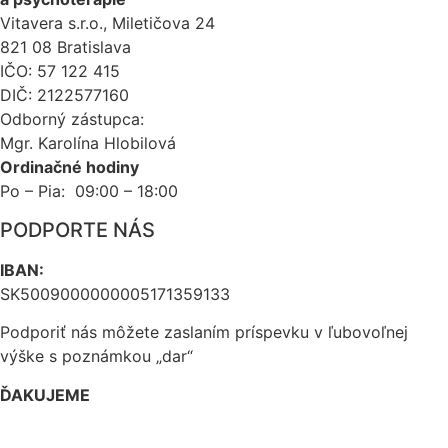
Vitavera s.r.o., Miletičova 24
821 08 Bratislava
IČO: 57 122 415
DIČ: 2122577160
Odborný zástupca:
Mgr. Karolína Hlobilová
Ordinačné hodiny
Po – Pia: 09:00 – 18:00
PODPORTE NÁS
IBAN:
SK5009000000005171359133
Podporiť nás môžete zaslaním príspevku v ľubovoľnej
výške s poznámkou „dar“
ĎAKUJEME
Dôležité dokumenty EDI Slovensko OZ