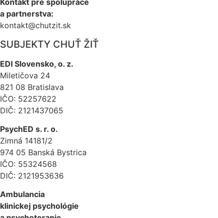
Kontakt pre spolupráce
a partnerstva:
kontakt@chutzit.sk
SUBJEKTY CHUŤ ŽIŤ​
EDI Slovensko, o. z.
Miletičova 24
821 08 Bratislava
IČO: 52257622
DIČ: 2121437065
PsychED s. r. o.
Zimná 14181/2
974 05 Banská Bystrica
IČO: 55324568
DIČ: 2121953636
Ambulancia
klinickej psychológie
a psychoterapie