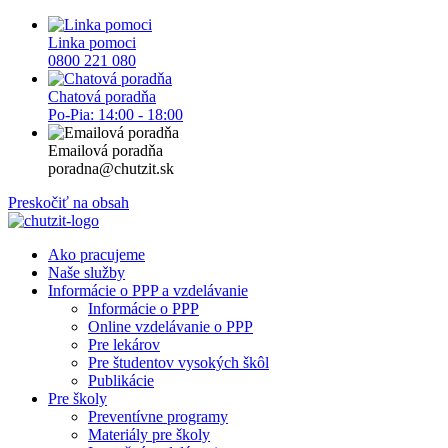
Linka pomoci
0800 221 080
Chatová poradňa
Po-Pia: 14:00 - 18:00
Emailová poradňa
poradna@chutzit.sk
Preskočiť na obsah
Ako pracujeme
Naše služby
Informácie o PPP a vzdelávanie
Informácie o PPP
Online vzdelávanie o PPP
Pre lekárov
Pre študentov vysokých škôl
Publikácie
Pre školy
Preventívne programy
Materiály pre školy