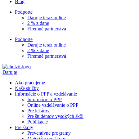
Blog
Podporte
Darujte teraz online
2 % z dane
Firemné partnerstvá
Podporte
Darujte teraz online
2 % z dane
Firemné partnerstvá
Darujte
Ako pracujeme
Naše služby
Informácie o PPP a vzdelávanie
Informácie o PPP
Online vzdelávanie o PPP
Pre lekárov
Pre študentov vysokých škôl
Publikácie
Pre školy
Preventívne programy
Materiály pre školy