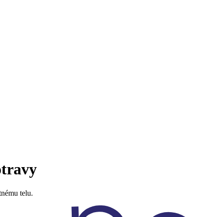
otravy
tnému telu.