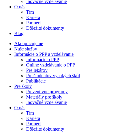
Inovačné vzdelávanie
O nás
Tím
Kariéra
Partneri
Dôležité dokumenty
Blog
Ako pracujeme
Naše služby
Informácie o PPP a vzdelávanie
Informácie o PPP
Online vzdelávanie o PPP
Pre lekárov
Pre študentov vysokých škôl
Publikácie
Pre školy
Preventívne programy
Materiály pre školy
Inovačné vzdelávanie
O nás
Tím
Kariéra
Partneri
Dôležité dokumenty