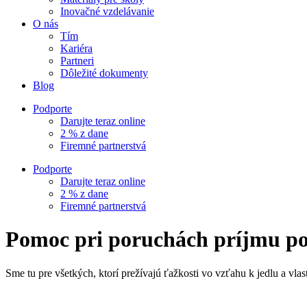
Inovačné vzdelávanie
O nás
Tím
Kariéra
Partneri
Dôležité dokumenty
Blog
Podporte
Darujte teraz online
2 % z dane
Firemné partnerstvá
Podporte
Darujte teraz online
2 % z dane
Firemné partnerstvá
Pomoc pri poruchách príjmu p
Sme tu pre všetkých, ktorí prežívajú ťažkosti vo vzťahu k jedlu a vlas